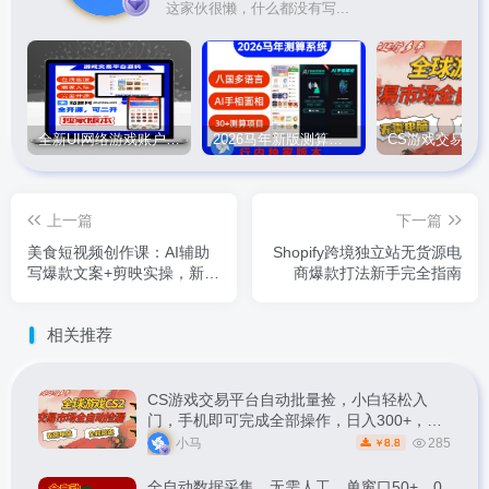
这家伙很懒，什么都没有写...
全新UI网络游戏账户交易平台系统 全开源版本
2026马年新版测算系统源码
上一篇
下一篇
美食短视频创作课：AI辅助
Shopify跨境独立站无货源电
写爆款文案+剪映实操，新手
商爆款打法新手完全指南
快速起号涨粉
相关推荐
CS游戏交易平台自动批量捡，小白轻松入
门，手机即可完成全部操作，日入300+，轻
松副业【揭秘】
小马
285
8.8
￥
全自动数据采集，无需人工，单窗口50+，0