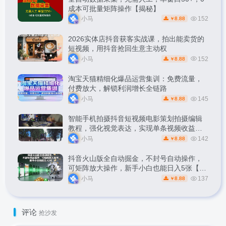
成本可批量矩阵操作【揭秘】
小马
152
8.88
￥
2026实体店抖音获客实战课，拍出能卖货的
短视频，用抖音抢回生意主动权
小马
152
8.88
￥
淘宝天猫精细化爆品运营集训：免费流量，
付费放大，解锁利润增长全链路
小马
145
8.88
￥
智能手机拍摄抖音短视频电影策划拍摄编辑
教程，强化视觉表达，实现单条视频收益破
1k
小马
142
8.88
￥
抖音火山版全自动掘金，不封号自动操作，
可矩阵放大操作，新手小白也能日入5张【揭
秘】
小马
137
8.88
￥
评论
抢沙发