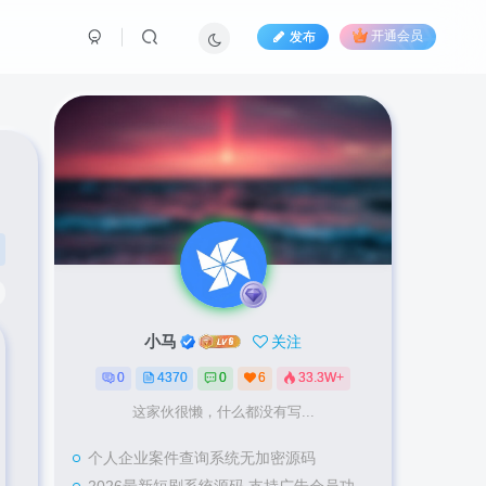
发布
开通会员
小马
关注
0
4370
0
6
33.3W+
这家伙很懒，什么都没有写...
个人企业案件查询系统无加密源码