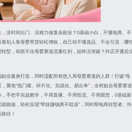
住，没时间出门、没精力做复杂副业？0基础小白，不懂电商、不
看着别人靠母婴带货轻松增收，自己却不懂选品、不会引流，哪
想转型，却抓不住母婴赛道流量红利，始终没突破？抖店开通后
妈副业量身打造，同时适配所有想入局母婴赛道的人群！打破“母
误区，聚焦“低门槛、碎片化、实战化、易出单”，全程贴合母婴赛道
单，手把手实战教学，不用直播、不用投流、不用囤货，0基础新
就能做，轻松实现“带娃賺钱两不耽误”，同时帮电商转型者、抖
新路径！