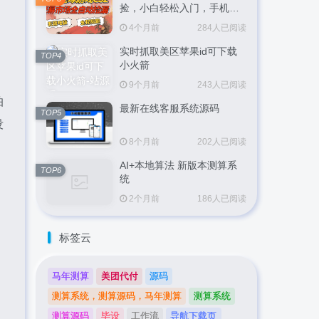
捡，小白轻松入门，手机即
可完成全部操作，日入
4个月前
284人已阅读
300+，轻松副业【揭秘】
实时抓取美区苹果id可下载
TOP4
小火箭
9个月前
243人已阅读
怕
最新在线客服系统源码
TOP5
没
8个月前
202人已阅读
AI+本地算法 新版本测算系
TOP6
统
2个月前
186人已阅读
标签云
马年测算
美团代付
源码
测算系统，测算源码，马年测算
测算系统
测算源码
毕设
工作流
导航下载页