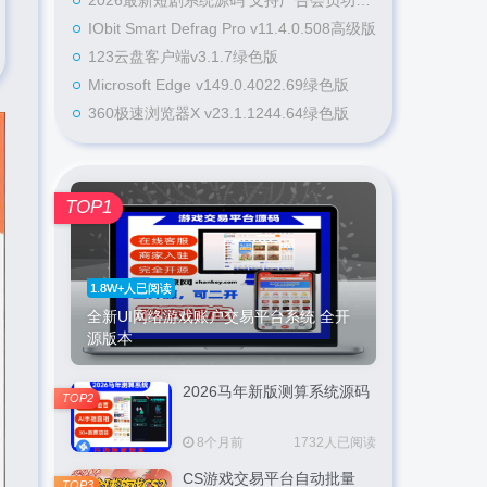
2026最新短剧系统源码 支持广告会员功能齐全短剧源码
IObit Smart Defrag Pro v11.4.0.508高级版
123云盘客户端v3.1.7绿色版
Microsoft Edge v149.0.4022.69绿色版
360极速浏览器X v23.1.1244.64绿色版
TOP1
1.8W+人已阅读
全新UI网络游戏账户交易平台系统 全开
源版本
2026马年新版测算系统源码
TOP2
8个月前
1732人已阅读
CS游戏交易平台自动批量
TOP3