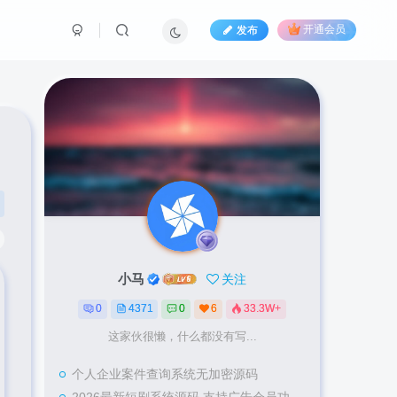
发布
开通会员
小马
关注
0
4371
0
6
33.3W+
这家伙很懒，什么都没有写...
个人企业案件查询系统无加密源码