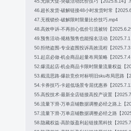
45.无限大促-突破活动比价技巧【2025.6.14】.
46.超长发货-破解链接48小时发货时常【2025.6.
47.无视锁价-破解限时限量比价技巧.mp4
48.高效申诉-不再担心低价引流被转【2025.6.29
49.预售活动-规格预售也能报名活动【2025.7.1
50.拒绝盗围-专业盗围投诉高效流程【2025.7.3
51.起店必做-机会商品起量布局策略【2025.7.4
52.爆流起店-机会商品卡限时限量流量权益【2025.
53.截流思路-爆款竞价对标明旧sku布局思路【2025
54.卡券技巧-卡超低场景专屈优惠券【2025.7.13
55.高投技术-最新全店链接高投产设置【2025.7.
56.流量下滑-万单店铺数据调整必经之路上【2025.
57.流量下滑-万单店铺数据调整必经之路【2025.7
58.隐藏权益-高阶版盈利起链接黑科技【2025.7.