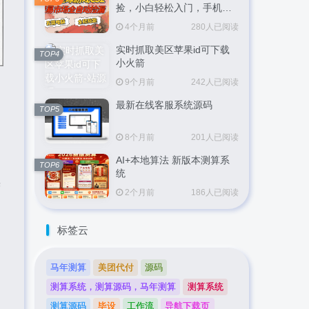
捡，小白轻松入门，手机即
可完成全部操作，日入
4个月前
280人已阅读
300+，轻松副业【揭秘】
实时抓取美区苹果id可下载
TOP4
小火箭
9个月前
242人已阅读
最新在线客服系统源码
TOP5
8个月前
201人已阅读
AI+本地算法 新版本测算系
TOP6
统
营
2个月前
186人已阅读
标签云
马年测算
美团代付
源码
测算系统，测算源码，马年测算
测算系统
测算源码
毕设
工作流
导航下载页