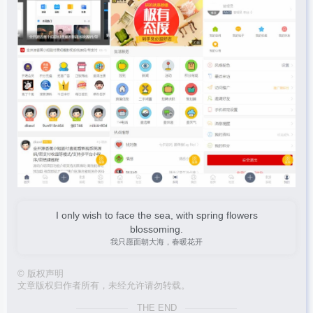
I only wish to face the sea, with spring flowers
blossoming.
我只愿面朝大海，春暖花开
©
版权声明
文章版权归作者所有，未经允许请勿转载。
THE END