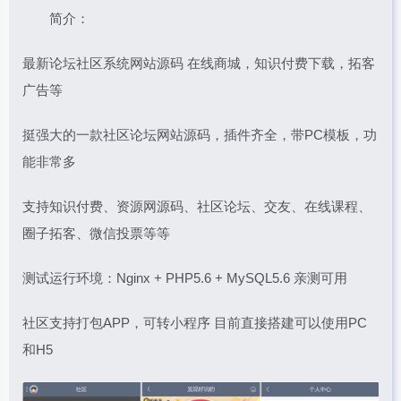
简介：
最新论坛社区系统网站源码 在线商城，知识付费下载，拓客
广告等
挺强大的一款社区论坛网站源码，插件齐全，带PC模板，功
能非常多
支持知识付费、资源网源码、社区论坛、交友、在线课程、
圈子拓客、微信投票等等
测试运行环境：Nginx + PHP5.6 + MySQL5.6 亲测可用
社区支持打包APP，可转小程序 目前直接搭建可以使用PC
和H5