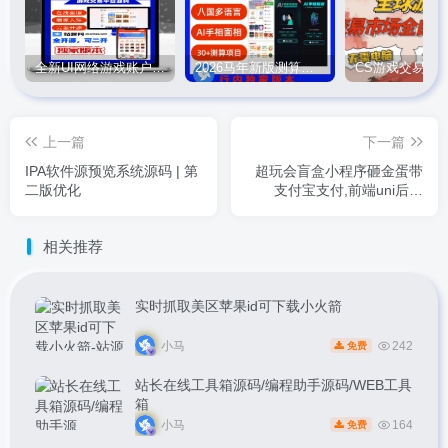
全新UI网络游戏账户交易平台系统 全开源版本
2026马年新版测算系统源码
上一篇
下一篇
IPA软件源预览系统源码 | 第
超玩会盲盒小程序砸金蛋带
二版优化
支付宝支付,前端uni后端
Laravel,全开源源码
相关推荐
实时抓取美区苹果id可下载小火箭
小马
242
免费
站长在线工具箱源码/编程助手源码/WEB工具
箱
小马
164
免费