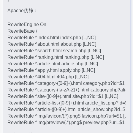
Apache伪静：
RewriteEngine On

RewriteBase /

RewriteRule ^index.html index.php [L,NC]

RewriteRule ^about.html about.php [L,NC]

RewriteRule ^search.html search.php [L,NC]

RewriteRule ^ranking.html ranking.php [L,NC]

RewriteRule ^article.html article.php [L,NC]

RewriteRule ^apply.html apply.php [L,NC]

RewriteRule ^404.html 404.php [L,NC]

RewriteRule ^category-([0-9]+).html category.php?id=$1 [L,N
RewriteRule ^category-([a-zA-Z]+).html category.php?alias=
RewriteRule ^site-([0-9]+).html site.php?id=$1 [L,NC]

RewriteRule ^article-list-([0-9]+).html article_list.php?id=$1 
RewriteRule ^article-([0-9]+).html article_show.php?id=$1 [L
RewriteRule ^img/favicon/(.*).png$ favicon.php?url=$1 [L,NC
RewriteRule ^img/preview/(.*).png$ preview.php?url=$1 [L,