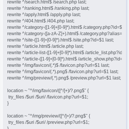
rewrite ^/search.html$ /search.php last;
rewrite ^/ranking.html$ /ranking.php last;
rewrite ^/apply.html$ /apply.php last;
rewrite ^/404.html$ /404.php last;
rewrite ^/category-([1-9]+[0-9]*).html$ /category.php?id=$1 la
rewrite ^/category-([a-zA-Z]+).html$ /category.php?alias=$1 l
rewrite ^/site-([1-9]+[0-9]*).html$ /site.php?id=$1 last;
rewrite ^/article.html$ /article.php last;
rewrite ^/article-list-([1-9]+[0-9]*).html$ /article_list.php?id=$1
rewrite ^/article-([1-9]+[0-9]*).html$ /article_show.php?id=$1 
rewrite ^/img/favicon/(.*)$ /favicon.php?url=$1 last;
rewrite ^/img/favicon/(.*).png$ /favicon.php?url=$1 last;
rewrite ^/img/preview/(.*).png$ /preview.php?url=$1 last;
location ~ "^/img/favicon/([^/]+)/?.png$" {
 try_files /$uri /$uri/ /favicon.php?url=$1;
}
location ~ "^/img/preview/([^/]+)/?.png$" {
 try_files /$uri /$uri/ /preview.php?url=$1;
}