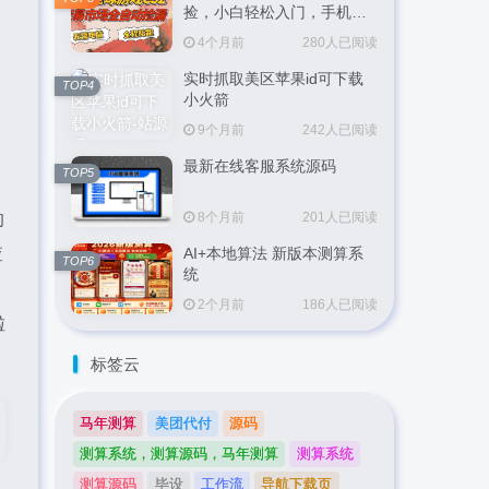
捡，小白轻松入门，手机即
可完成全部操作，日入
4个月前
280人已阅读
300+，轻松副业【揭秘】
实时抓取美区苹果id可下载
TOP4
小火箭
9个月前
242人已阅读
最新在线客服系统源码
TOP5
8个月前
201人已阅读
的
AI+本地算法 新版本测算系
查
TOP6
统
2个月前
186人已阅读
啦
标签云
马年测算
美团代付
源码
测算系统，测算源码，马年测算
测算系统
测算源码
毕设
工作流
导航下载页