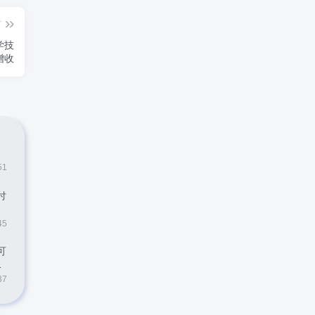
篇
学技
增收
51
付
45
可
37