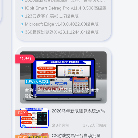
2026最新短剧系统源码 支持广告会员功能齐全短剧源码
IObit Smart Defrag Pro v11.4.0.508高级版
123云盘客户端v3.1.7绿色版
Microsoft Edge v149.0.4022.69绿色版
360极速浏览器X v23.1.1244.64绿色版
TOP1
1.8W+人已阅读
全新UI网络游戏账户交易平台系统 全开
源版本
2026马年新版测算系统源码
TOP2
8个月前
1732人已阅读
CS游戏交易平台自动批量
TOP3