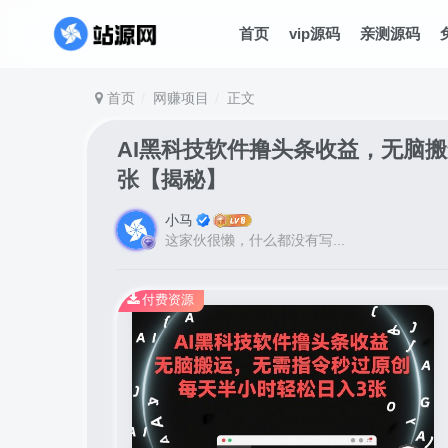
首页
vip源码
亲测源码
首页
网赚项目
正文
AI黑科技软件撸头条收益，无脑
张【揭秘】
小马
这家伙很懒，什么都没有写...
付费资源