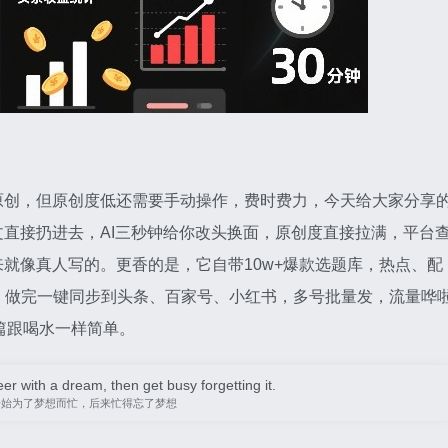
原创，但原创度低还需要手动操作，费时费力，今天给大家分享
文直接扔进去，AI三秒钟给你改头换面，原创度直接拉满，平台
来就像真人写的。更香的是，它自带10w+爆款选题库，热点、配
。做完一键同步到头条、百家号、小红书，多号批量发，流量哗
篇跟喝水一样简单。
er with a dream, then get busy forgetting it.
开始为了梦想而忙，后来忙得忘了梦想