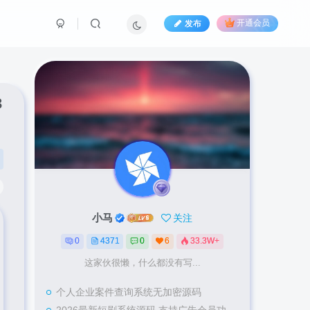
发布
开通会员
3
小马
关注
0
4371
0
6
33.3W+
这家伙很懒，什么都没有写...
个人企业案件查询系统无加密源码