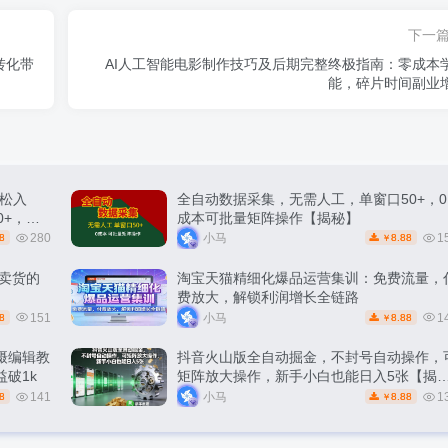
下一
转化带
AI人工智能电影制作技巧及后期完整终极指南：零成本
能，碎片时间副业
松入
全自动数据采集，无需人工，单窗口50+，0
0+，轻
成本可批量矩阵操作【揭秘】
280
小马
1
8
8.88
￥
能卖货的
淘宝天猫精细化爆品运营集训：免费流量，
费放大，解锁利润增长全链路
151
小马
1
8
8.88
￥
摄编辑教
抖音火山版全自动掘金，不封号自动操作，
破1k
矩阵放大操作，新手小白也能日入5张【揭
秘】
141
小马
1
8
8.88
￥