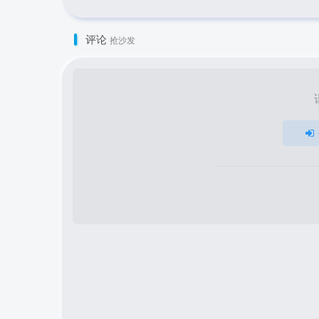
评论
抢沙发