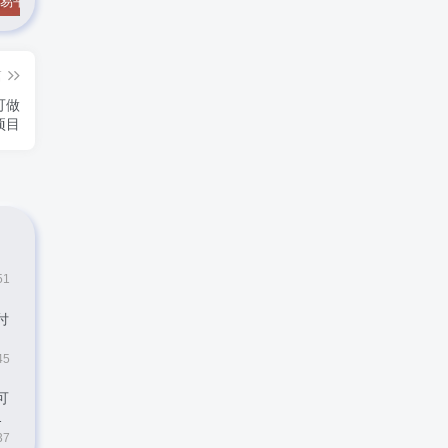
CS游戏交易平台自动批量捡，小白轻松入门，手机即可完成全部操作，日入300+，轻松副业【揭秘】
实时抓取美区苹果id可下载小火箭
最新在线客服系统源码
篇
可做
项目
51
付
45
可
37