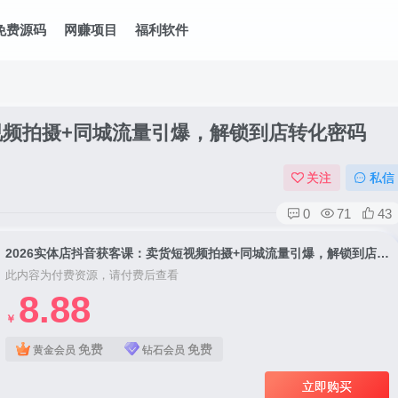
免费源码
网赚项目
福利软件
视频拍摄+同城流量引爆，解锁到店转化密码
关注
私信
0
71
43
2026实体店抖音获客课：卖货短视频拍摄+同城流量引爆，解锁到店转化密码
此内容为付费资源，请付费后查看
8.88
￥
免费
免费
黄金会员
钻石会员
立即购买