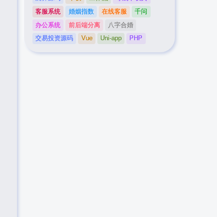
客服系统
婚姻指数
在线客服
千问
办公系统
前后端分离
八字合婚
交易投资源码
Vue
Uni-app
PHP