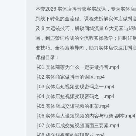
本套2026 实体店抖音获客实战课，专为实体
到线下转化的全流程。课程先拆解实体店做抖音
及 8 大运镜技巧，解锁同城流量 6 大元素
写，到违禁词检测的全流程实操教学；同时详
变技巧。全程落地导向，助力实体店快速用抖
课程目录：
├01.实体商家为什么一定要做抖音.mp4
├02.实体商家做抖音的误区.mp4
├03.实体店短视频变现密码之一.mp4
├04.实体店短视频变现密码之二.mp4
├05.实体店成交短视频的框架.mp4
├06.实体店人设短视频的内容与框架-副本.mp4
├07.实体店成交短视频画面三要素.mp4
├08.成交短视频的展现形式.mp4