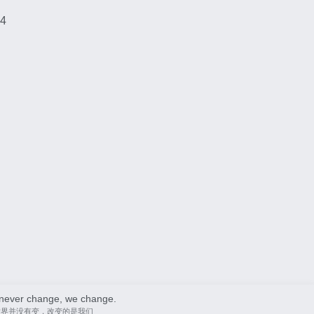
4
 never change, we change.
世界并没有变，改变的是我们