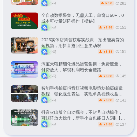
松副业【揭秘】
小马
281
8.8
￥
全自动数据采集，无需人工，单窗口50+，0
成本可批量矩阵操作【揭秘】
小马
151
8.88
￥
2026实体店抖音获客实战课，拍出能卖货的
短视频，用抖音抢回生意主动权
小马
151
8.88
￥
淘宝天猫精细化爆品运营集训：免费流量，
付费放大，解锁利润增长全链路
小马
145
8.88
￥
智能手机拍摄抖音短视频电影策划拍摄编辑
教程，强化视觉表达，实现单条视频收益破
1k
小马
141
8.88
￥
抖音火山版全自动掘金，不封号自动操作，
可矩阵放大操作，新手小白也能日入5张【揭
秘】
小马
137
8.88
￥