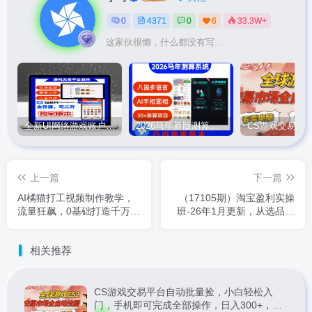
0
4371
0
6
33.3W+
这家伙很懒，什么都没有写...
全新UI网络游戏账户交易平台系统 全开源版本
2026马年新版测算系统源码
上一篇
下一篇
AI橘猫打工视频制作教学，
（17105期）淘宝盈利实操
流量狂飙，0基础打造千万播
班-26年1月更新，从选品、
放萌宠账号
流量、转化到渠道拓展，掌
握SOP+12门技术（音频+字
相关推荐
幕）
CS游戏交易平台自动批量捡，小白轻松入
门，手机即可完成全部操作，日入300+，轻