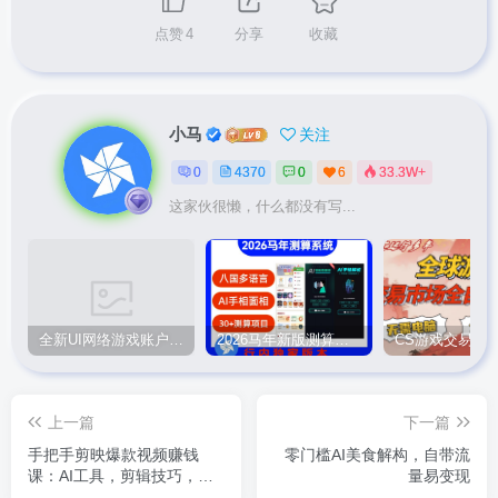
点赞
4
分享
收藏
小马
关注
0
4370
0
6
33.3W+
这家伙很懒，什么都没有写...
全新UI网络游戏账户交易平台系统 全开源版本
2026马年新版测算系统源码
上一篇
下一篇
手把手剪映爆款视频赚钱
零门槛AI美食解构，自带流
课：AI工具，剪辑技巧，涨
量易变现
粉出单，新手轻松变现