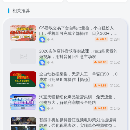
相关推荐
CS游戏交易平台自动批量捡，小白轻松入
门，手机即可完成全部操作，日入300+，轻
松副业【揭秘】
小马
284
8.8
￥
2026实体店抖音获客实战课，拍出能卖货的
短视频，用抖音抢回生意主动权
小马
152
8.88
￥
全自动数据采集，无需人工，单窗口50+，0
成本可批量矩阵操作【揭秘】
小马
151
8.88
￥
淘宝天猫精细化爆品运营集训：免费流量，
付费放大，解锁利润增长全链路
小马
145
8.88
￥
智能手机拍摄抖音短视频电影策划拍摄编辑
教程，强化视觉表达，实现单条视频收益破