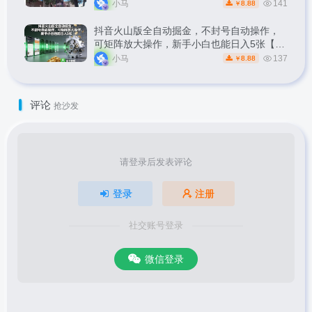
1k
小马
141
8.88
￥
抖音火山版全自动掘金，不封号自动操作，
可矩阵放大操作，新手小白也能日入5张【揭
秘】
小马
137
8.88
￥
评论
抢沙发
请登录后发表评论
登录
注册
社交账号登录
微信登录