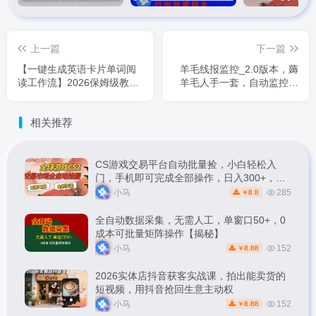
上一篇
下一篇
【一键生成英语卡片单词阅
羊毛线报监控_2.0版本，薅
读工作流】2026保姆级教
羊毛人手一套，自动监控优
程，Coze工作流一键搭，英
质首发项目
语单词卡片+阅读练习直接搞
相关推荐
定
CS游戏交易平台自动批量捡，小白轻松入
门，手机即可完成全部操作，日入300+，轻
松副业【揭秘】
小马
285
8.8
￥
全自动数据采集，无需人工，单窗口50+，0
成本可批量矩阵操作【揭秘】
小马
152
8.88
￥
2026实体店抖音获客实战课，拍出能卖货的
短视频，用抖音抢回生意主动权
小马
152
8.88
￥