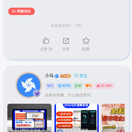
网赚项目
喜欢就支持一下吧
点赞
24
分享
收藏
小马
关注
0
4370
0
6
33.3W+
这家伙很懒，什么都没有写...
全新UI网络游戏账户交易平台系统 全开源版本
2026马年新版测算系统源码