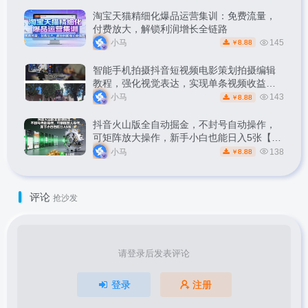
淘宝天猫精细化爆品运营集训：免费流量，
付费放大，解锁利润增长全链路
小马
145
8.88
￥
智能手机拍摄抖音短视频电影策划拍摄编辑
教程，强化视觉表达，实现单条视频收益破
1k
小马
143
8.88
￥
抖音火山版全自动掘金，不封号自动操作，
可矩阵放大操作，新手小白也能日入5张【揭
秘】
小马
138
8.88
￥
评论
抢沙发
请登录后发表评论
登录
注册