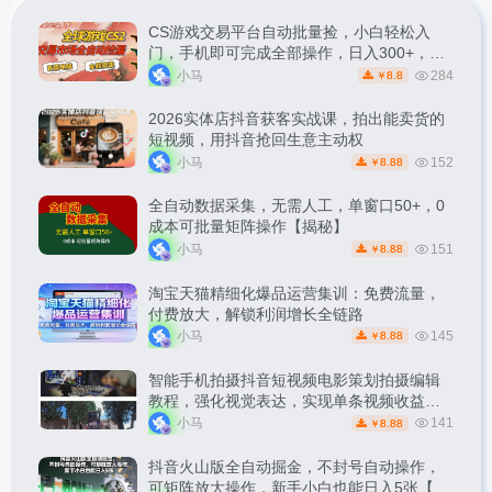
CS游戏交易平台自动批量捡，小白轻松入
门，手机即可完成全部操作，日入300+，轻
松副业【揭秘】
小马
284
8.8
￥
2026实体店抖音获客实战课，拍出能卖货的
短视频，用抖音抢回生意主动权
小马
152
8.88
￥
全自动数据采集，无需人工，单窗口50+，0
成本可批量矩阵操作【揭秘】
小马
151
8.88
￥
淘宝天猫精细化爆品运营集训：免费流量，
付费放大，解锁利润增长全链路
小马
145
8.88
￥
智能手机拍摄抖音短视频电影策划拍摄编辑
教程，强化视觉表达，实现单条视频收益破
1k
小马
141
8.88
￥
抖音火山版全自动掘金，不封号自动操作，
可矩阵放大操作，新手小白也能日入5张【揭