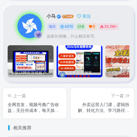
小马
关注
0
4370
0
6
33.3W+
这家伙很懒，什么都没有写...
全新UI网络游戏账户交易平台系统 全开源版本
2026马年新版测算系统源码
上一篇
下一篇
全网首发，视频号撸广告收
外卖运营入门课，逻辑拆
益，无任何成本，每天操作1
解、转化方法、学习路径，
个小时即可，收益几十到几
掌握核心心法，实现店铺从0
张
到1盈利
相关推荐