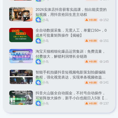
2026实体店抖音获客实战课，拍出能卖货的
短视频，用抖音抢回生意主动权
小马
152
8.88
￥
全自动数据采集，无需人工，单窗口50+，0
成本可批量矩阵操作【揭秘】
小马
151
8.88
￥
淘宝天猫精细化爆品运营集训：免费流量，
付费放大，解锁利润增长全链路
小马
145
8.88
￥
智能手机拍摄抖音短视频电影策划拍摄编辑
教程，强化视觉表达，实现单条视频收益破
1k
小马
141
8.88
￥
抖音火山版全自动掘金，不封号自动操作，
可矩阵放大操作，新手小白也能日入5张【揭
秘】
小马
137
8.88
￥