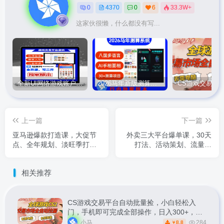
0
4370
0
6
33.3W+
这家伙很懒，什么都没有写...
全新UI网络游戏账户交易平台系统 全开源版本
2026马年新版测算系统源码
上一篇
下一篇
亚马逊爆款打造课，大促节
外卖三大平台爆单课，30天
点、全年规划、淡旺季打
打法、活动策划、流量加
法，把握销售节奏，实现年
权，快速冷启动，实现新店
利润百万级
月销破3000单
相关推荐
CS游戏交易平台自动批量捡，小白轻松入
门，手机即可完成全部操作，日入300+，轻
松副业【揭秘】
小马
284
8.8
￥