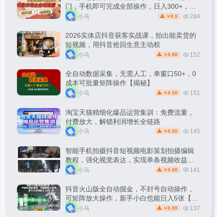
门，手机即可完成全部操作，日入300+，轻
松副业【揭秘】
小马
284
8.8
￥
2026实体店抖音获客实战课，拍出能卖货的
短视频，用抖音抢回生意主动权
小马
152
8.88
￥
全自动数据采集，无需人工，单窗口50+，0
成本可批量矩阵操作【揭秘】
小马
151
8.88
￥
淘宝天猫精细化爆品运营集训：免费流量，
付费放大，解锁利润增长全链路
小马
145
8.88
￥
智能手机拍摄抖音短视频电影策划拍摄编辑
教程，强化视觉表达，实现单条视频收益破
1k
小马
141
8.88
￥
抖音火山版全自动掘金，不封号自动操作，
可矩阵放大操作，新手小白也能日入5张【揭
秘】
小马
137
8.88
￥