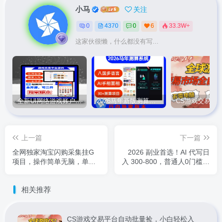
小马
关注
0
4370
0
6
33.3W+
这家伙很懒，什么都没有写...
全新UI网络游戏账户交易平台系统 全开源版本
2026马年新版测算系统源码
上一篇
下一篇
全网独家淘宝闪购采集挂G
2026 副业首选！AI 代写日
项目，操作简单无脑，单窗
入 300-800，普通人0门槛，
口轻松日入40+，可矩阵多
做一单结一单！
开【揭秘】
相关推荐
CS游戏交易平台自动批量捡，小白轻松入