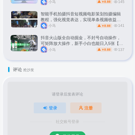
小马
145
8.88
￥
智能手机拍摄抖音短视频电影策划拍摄编辑
教程，强化视觉表达，实现单条视频收益破
1k
小马
141
8.88
￥
抖音火山版全自动掘金，不封号自动操作，
可矩阵放大操作，新手小白也能日入5张【揭
秘】
小马
137
8.88
￥
评论
抢沙发
请登录后发表评论
登录
注册
社交账号登录