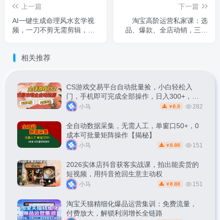
上一篇
下一篇
AI一键生成命理风水玄学视
淘宝高阶运营私家课：选
频，一刀不剪无需剪辑，
品、爆款、全店动销，三模
30S-条!一天上百条，可批量
块构建盈利闭环，月入破5万
可矩阵
(更新26年1月
相关推荐
CS游戏交易平台自动批量捡，小白轻松入
门，手机即可完成全部操作，日入300+，轻
松副业【揭秘】
小马
282
8.8
￥
全自动数据采集，无需人工，单窗口50+，0
成本可批量矩阵操作【揭秘】
小马
151
8.88
￥
2026实体店抖音获客实战课，拍出能卖货的
短视频，用抖音抢回生意主动权
小马
151
8.88
￥
淘宝天猫精细化爆品运营集训：免费流量，
付费放大，解锁利润增长全链路