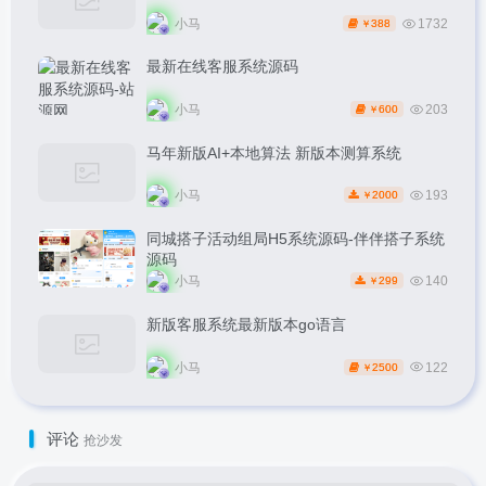
小马
1732
388
￥
最新在线客服系统源码
小马
203
600
￥
马年新版AI+本地算法 新版本测算系统
小马
193
2000
￥
同城搭子活动组局H5系统源码-伴伴搭子系统
源码
小马
140
299
￥
新版客服系统最新版本go语言
小马
122
2500
￥
评论
抢沙发