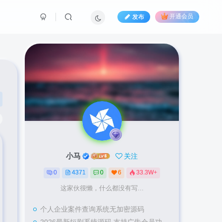
发布
开通会员
小马
关注
0
4371
0
6
33.3W+
这家伙很懒，什么都没有写...
个人企业案件查询系统无加密源码