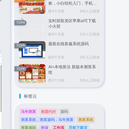
捡，小白轻松入门，手机即
可完成全部操作，日入
4个月前
280人已阅读
300+，轻松副业【揭秘】
设
实时抓取美区苹果id可下载
TOP4
小火箭
9个月前
242人已阅读
最新在线客服系统源码
TOP5
8个月前
201人已阅读
AI+本地算法 新版本测算系
TOP6
统
2个月前
186人已阅读
标签云
马年测算
美团代付
源码
测算系统，测算源码，马年测算
测算系统
测算源码
毕设
工作流
导航下载页