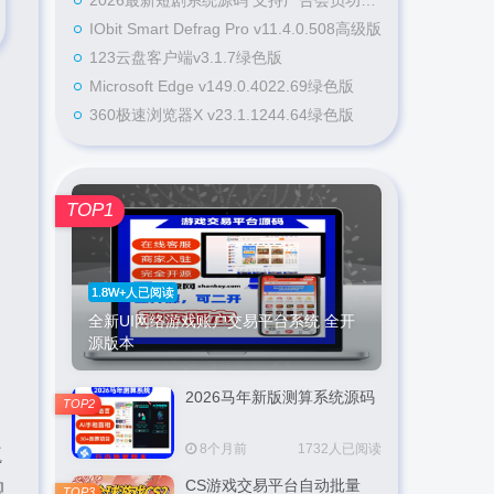
2026最新短剧系统源码 支持广告会员功能齐全短剧源码
IObit Smart Defrag Pro v11.4.0.508高级版
123云盘客户端v3.1.7绿色版
Microsoft Edge v149.0.4022.69绿色版
360极速浏览器X v23.1.1244.64绿色版
TOP1
1.8W+人已阅读
全新UI网络游戏账户交易平台系统 全开
源版本
2026马年新版测算系统源码
TOP2
8个月前
1732人已阅读
瓶
CS游戏交易平台自动批量
规
TOP3