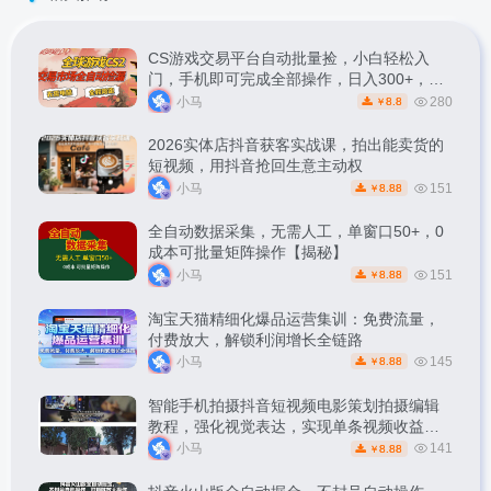
CS游戏交易平台自动批量捡，小白轻松入
门，手机即可完成全部操作，日入300+，轻
松副业【揭秘】
小马
280
8.8
￥
2026实体店抖音获客实战课，拍出能卖货的
短视频，用抖音抢回生意主动权
小马
151
8.88
￥
全自动数据采集，无需人工，单窗口50+，0
成本可批量矩阵操作【揭秘】
小马
151
8.88
￥
淘宝天猫精细化爆品运营集训：免费流量，
付费放大，解锁利润增长全链路
小马
145
8.88
￥
智能手机拍摄抖音短视频电影策划拍摄编辑
教程，强化视觉表达，实现单条视频收益破
1k
小马
141
8.88
￥