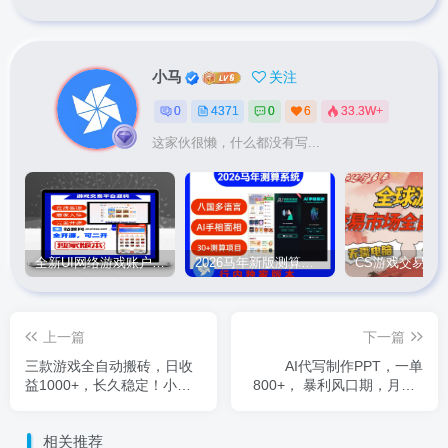
小马
关注
0
4371
0
6
33.3W+
这家伙很懒，什么都没有写...
全新UI网络游戏账户交易平台系统 全开源版本
2026马年新版测算系统源码
上一篇
下一篇
三款游戏全自动搬砖，日收
AI代写制作PPT，一单
益1000+，长久稳定！小白
800+， 暴利风口期，月入2
轻松上手！
万【附工具】
相关推荐