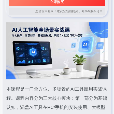
立即购买
您当前未登录！建议登陆后购买，可保存购买订单
本课程是一门全方位、多场景的AI工具应用实战课
程。课程内容分为三大核心模块：第一部分为基础
认知，涵盖AI工具在PC/手机的安装使用、大模型