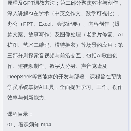
原理及GPT调教方法；第二部分聚焦效率与创作，
深入讲解AI在学术（中英文作文、数学可视化）、
办公（PPT、Excel、会议纪要）、内容创作（爆
款文案、故事写作）及图像处理（老照片修复、AI
扩图、艺术二维码、模特换衣）等场景的应用；第
三部分则探索音视频与前沿交互，包括AI歌曲创
作、短视频制作、数字人分身、声音克隆及
DeepSeek等智能体的开发与部署。课程旨在帮助
学员系统掌握AI工具，全面提升学习、工作、创作
效率与创新能力。
课程目录：
01、看课须知.mp4