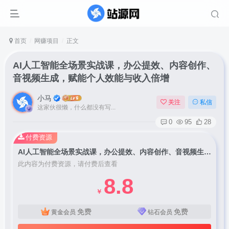
首页
网赚项目
正文
AI人工智能全场景实战课，办公提效、内容创作、
音视频生成，赋能个人效能与收入倍增
小马
关注
私信
这家伙很懒，什么都没有写...
0
95
28
付费资源
AI人工智能全场景实战课，办公提效、内容创作、音视频生成，赋能个人效能与收入倍增
此内容为付费资源，请付费后查看
8.8
￥
免费
免费
黄金会员
钻石会员