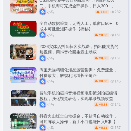
CS游戏交易平台自动批量捡，小白轻松入
门，手机即可完成全部操作，日入300+，轻
松副业【揭秘】
小马
282
8.8
￥
全自动数据采集，无需人工，单窗口50+，0
成本可批量矩阵操作【揭秘】
小马
151
8.88
￥
2026实体店抖音获客实战课，拍出能卖货的
短视频，用抖音抢回生意主动权
小马
151
8.88
￥
淘宝天猫精细化爆品运营集训：免费流量，
付费放大，解锁利润增长全链路
小马
145
8.88
￥
智能手机拍摄抖音短视频电影策划拍摄编辑
教程，强化视觉表达，实现单条视频收益破
1k
小马
141
8.88
￥
抖音火山版全自动掘金，不封号自动操作，
可矩阵放大操作，新手小白也能日入5张【揭
秘】
小马
137
8.88
￥