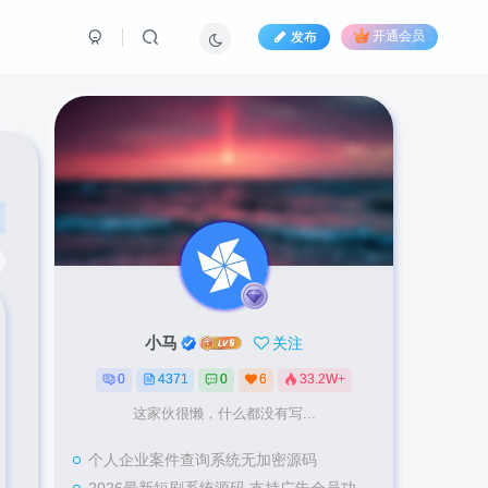
发布
开通会员
小马
关注
0
4371
0
6
33.2W+
这家伙很懒，什么都没有写...
个人企业案件查询系统无加密源码