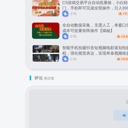
CS游戏交易平台自动批量捡，小白轻
门，手机即可完成全部操作，日入30
松副业【揭秘】
小马
8.
￥
全自动数据采集，无需人工，单窗口5
成本可批量矩阵操作【揭秘】
小马
8.8
￥
智能手机拍摄抖音短视频电影策划拍
程，强化视觉表达，实现单条视频收益
小马
8.8
￥
评论
抢沙发