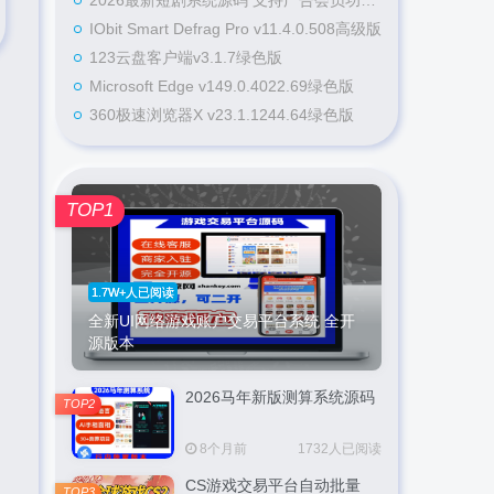
2026最新短剧系统源码 支持广告会员功能齐全短剧源码
IObit Smart Defrag Pro v11.4.0.508高级版
123云盘客户端v3.1.7绿色版
Microsoft Edge v149.0.4022.69绿色版
360极速浏览器X v23.1.1244.64绿色版
TOP1
1.7W+人已阅读
全新UI网络游戏账户交易平台系统 全开
源版本
2026马年新版测算系统源码
TOP2
8个月前
1732人已阅读
CS游戏交易平台自动批量
TOP3