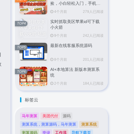
捡，小白轻松入门，手机即
可完成全部操作，日入
4个月前
279人已阅读
300+，轻松副业【揭秘】
实时抓取美区苹果id可下载
TOP4
小火箭
9个月前
242人已阅读
最新在线客服系统源码
TOP5
目
8个月前
201人已阅读
数
AI+本地算法 新版本测算系
TOP6
统
2个月前
184人已阅读
标签云
马年测算
美团代付
源码
测算系统，测算源码，马年测算
测算系统
测算源码
毕设
工作流
导航下载页