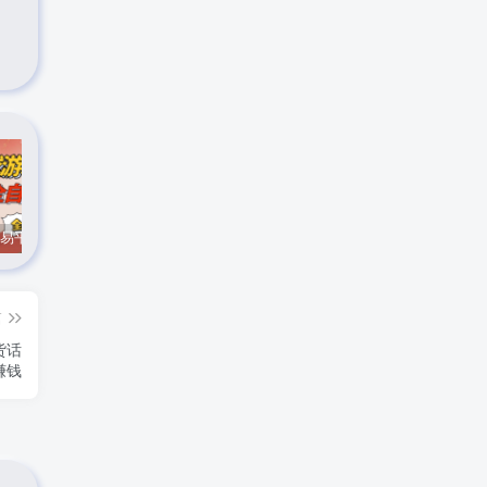
CS游戏交易平台自动批量捡，小白轻松入门，手机即可完成全部操作，日入300+，轻松副业【揭秘】
实时抓取美区苹果id可下载小火箭
最新在线客服系统源码
篇
货话
赚钱