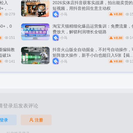
松入
2026实体店抖音获客实战课，拍出能卖货的
0+，轻
短视频，用抖音抢回生意主动权
279
小马
1
8
8.88
￥
0+，0
淘宝天猫精细化爆品运营集训：免费流量，
费放大，解锁利润增长全链路
151
小马
1
8
8.88
￥
摄编辑教
抖音火山版全自动掘金，不封号自动操作，
破1k
矩阵放大操作，新手小白也能日入5张【揭
秘】
141
小马
1
8
8.88
￥
请登录后发表评论
登录
注册