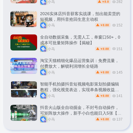
松副业【揭秘】
小马
282
8.8
￥
2026实体店抖音获客实战课，拍出能卖货的
短视频，用抖音抢回生意主动权
小马
152
8.88
￥
全自动数据采集，无需人工，单窗口50+，0
成本可批量矩阵操作【揭秘】
小马
151
8.88
￥
淘宝天猫精细化爆品运营集训：免费流量，
付费放大，解锁利润增长全链路
小马
145
8.88
￥
智能手机拍摄抖音短视频电影策划拍摄编辑
教程，强化视觉表达，实现单条视频收益破
1k
小马
141
8.88
￥
抖音火山版全自动掘金，不封号自动操作，
可矩阵放大操作，新手小白也能日入5张【揭
秘】
小马
137
8.88
￥