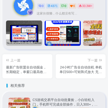
0
4371
0
6
33.3W+
这家伙很懒，什么都没有写...
全新UI网络游戏账户交易平台系统 全开源版本
2026马年新版测算系统源码
上一篇
下一篇
最新广告联盟全自动掘金，
24小时广告全自动挂机 单机
长期稳定，单窗口最高收益
单日500+可矩阵式放大 无需
30+，可矩阵日入3张【揭
人工看守 新手小白轻松玩转
秘】
相关推荐
CS游戏交易平台自动批量捡，小白轻松入
门，手机即可完成全部操作，日入300+，轻