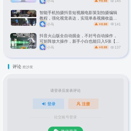
小马
145
8.88
￥
智能手机拍摄抖音短视频电影策划拍摄编辑
教程，强化视觉表达，实现单条视频收益破
1k
小马
141
8.88
￥
抖音火山版全自动掘金，不封号自动操作，
可矩阵放大操作，新手小白也能日入5张【揭
秘】
小马
137
8.88
￥
评论
抢沙发
请登录后发表评论
登录
注册
社交账号登录