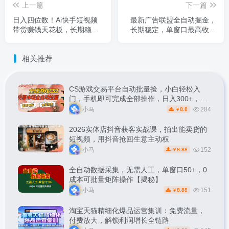
上一篇
下一篇
日入四位数！Ai快手短视频
最新广告联盟全自动掘金，
带货赚钱天花板，长期稳
长期稳定，单窗口最高收益
定，一键搬运发布，条条过
30+，可矩阵日入3张【揭
原创
秘】
相关推荐
CS游戏交易平台自动批量捡，小白轻松入
门，手机即可完成全部操作，日入300+，轻
松副业【揭秘】
小马
284
8.8
￥
2026实体店抖音获客实战课，拍出能卖货的
短视频，用抖音抢回生意主动权
小马
152
8.88
￥
全自动数据采集，无需人工，单窗口50+，0
成本可批量矩阵操作【揭秘】
小马
151
8.88
￥
淘宝天猫精细化爆品运营集训：免费流量，
付费放大，解锁利润增长全链路