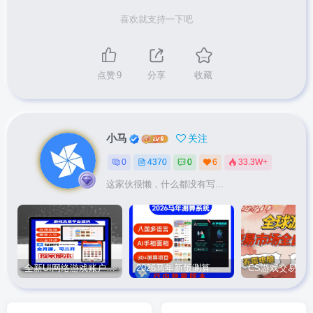
喜欢就支持一下吧
点赞
9
分享
收藏
小马
关注
0
4370
0
6
33.3W+
这家伙很懒，什么都没有写...
全新UI网络游戏账户交易平台系统 全开源版本
2026马年新版测算系统源码