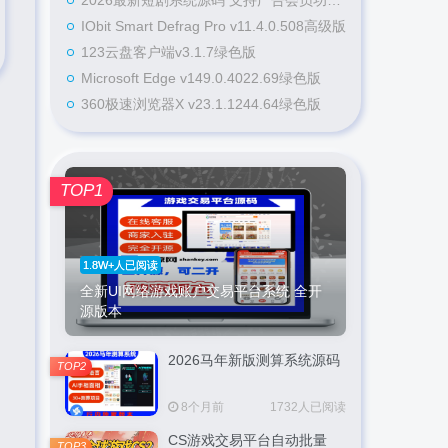
2026最新短剧系统源码 支持广告会员功能齐全短剧源码
IObit Smart Defrag Pro v11.4.0.508高级版
123云盘客户端v3.1.7绿色版
Microsoft Edge v149.0.4022.69绿色版
360极速浏览器X v23.1.1244.64绿色版
TOP1
1.8W+人已阅读
全新UI网络游戏账户交易平台系统 全开
源版本
2026马年新版测算系统源码
TOP2
8个月前
1732人已阅读
CS游戏交易平台自动批量
TOP3