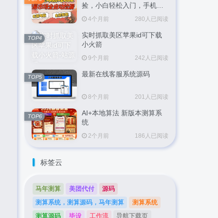
捡，小白轻松入门，手机即
可完成全部操作，日入
4个月前
280人已阅读
300+，轻松副业【揭秘】
实时抓取美区苹果id可下载
TOP4
小火箭
9个月前
242人已阅读
最新在线客服系统源码
TOP5
8个月前
201人已阅读
AI+本地算法 新版本测算系
TOP6
统
2个月前
186人已阅读
标签云
马年测算
美团代付
源码
测算系统，测算源码，马年测算
测算系统
测算源码
毕设
工作流
导航下载页