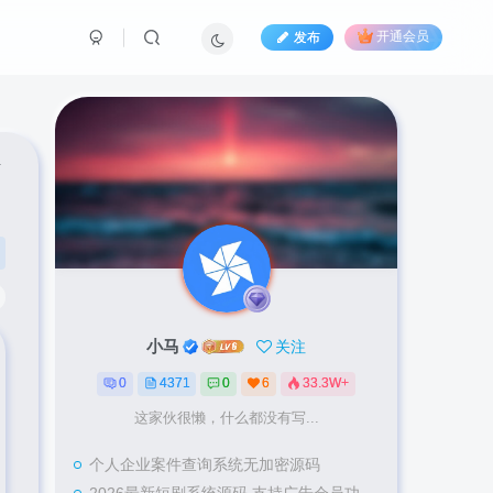
发布
开通会员
小马
关注
0
4371
0
6
33.3W+
这家伙很懒，什么都没有写...
个人企业案件查询系统无加密源码