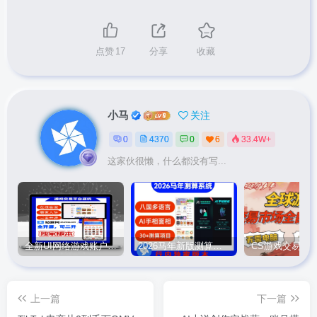
点赞
17
分享
收藏
小马
关注
0
4370
0
6
33.4W+
这家伙很懒，什么都没有写...
全新UI网络游戏账户交易平台系统 全开源版本
2026马年新版测算系统源码
上一篇
下一篇