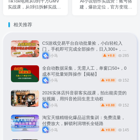
TikTok电商从0到千万GMV
AI小说创作实战营：账号搭
实战课，从0到1拆解实战秘
建，爆款定位，官方变现，
籍(更新)
新手快速上手
相关推荐
CS游戏交易平台自动批量捡，小白轻松入
门，手机即可完成全部操作，日入300+，轻
松副业【揭秘】
小马
285
8.8
￥
全自动数据采集，无需人工，单窗口50+，0
成本可批量矩阵操作【揭秘】
小马
152
8.88
￥
2026实体店抖音获客实战课，拍出能卖货的
短视频，用抖音抢回生意主动权
小马
152
8.88
￥
淘宝天猫精细化爆品运营集训：免费流量，
付费放大，解锁利润增长全链路
小马
145
8.88
￥