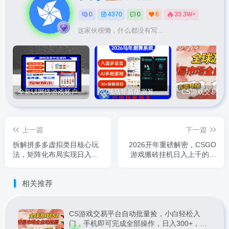
0
4370
0
6
33.3W+
这家伙很懒，什么都没有写...
全新UI网络游戏账户交易平台系统 全开源版本
2026马年新版测算系统源码
上一篇
下一篇
拆解拼多多虚拟类目核心玩
2026开年重磅解密，CSGO
法，矩阵化布局实现日入
游戏搬砖挂机日入上千的秘
1000+
密，毫无保留
相关推荐
CS游戏交易平台自动批量捡，小白轻松入
门，手机即可完成全部操作，日入300+，轻