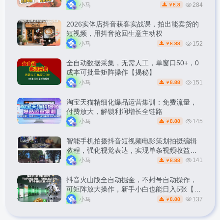
松副业【揭秘】
小马
284
8.8
￥
2026实体店抖音获客实战课，拍出能卖货的
短视频，用抖音抢回生意主动权
小马
152
8.88
￥
全自动数据采集，无需人工，单窗口50+，0
成本可批量矩阵操作【揭秘】
小马
151
8.88
￥
淘宝天猫精细化爆品运营集训：免费流量，
付费放大，解锁利润增长全链路
小马
145
8.88
￥
智能手机拍摄抖音短视频电影策划拍摄编辑
教程，强化视觉表达，实现单条视频收益破
1k
小马
141
8.88
￥
抖音火山版全自动掘金，不封号自动操作，
可矩阵放大操作，新手小白也能日入5张【揭
秘】
小马
137
8.88
￥