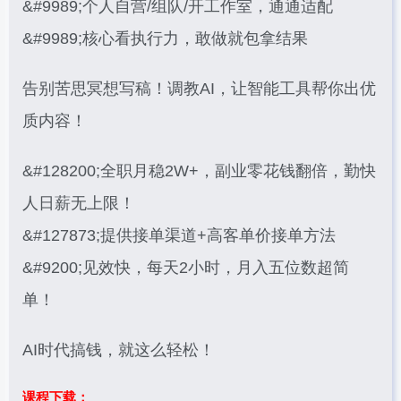
&#9989;个人自营/组队/开工作室，通通适配
&#9989;核心看执行力，敢做就包拿结果
告别苦思冥想写稿！调教AI，让智能工具帮你出优
质内容！
&#128200;全职月稳2W+，副业零花钱翻倍，勤快
人日薪无上限！
&#127873;提供接单渠道+高客单价接单方法
&#9200;见效快，每天2小时，月入五位数超简
单！
AI时代搞钱，就这么轻松！
课程下载：