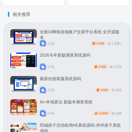
相关推荐
全新UI网络游戏账户交易平台系统 全开源版
本
小马
1.8W+
188
￥
2026马年新版测算系统源码
小马
1732
388
￥
最新在线客服系统源码
小马
202
600
￥
AI+本地算法 新版本测算系统
小马
186
2000
￥
同城搭子活动组局H5系统源码-伴伴搭子系统
源码