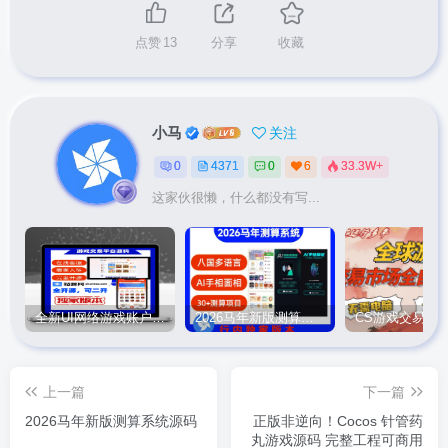
点赞
13
分享
收藏
小马
关注
0
4371
0
6
33.3W+
这家伙很懒，什么都没有写...
全新UI网络游戏账户交易平台系统 全开源版本
2026马年新版测算系统源码
上一篇
下一篇
2026马年新版测算系统源码
正版非逆向！Cocos 针管药
丸游戏源码 完整工程可商用