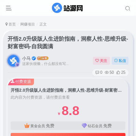
首页
网赚项目
正文
开悟2.0升级版人生进阶指南，洞察人性-思维升级-
财富密码-自我圆满
小马
关注
私信
这家伙很懒，什么都没有写...
0
50
25
付费资源
开悟2.0升级版人生进阶指南，洞察人性-思维升级-财富密码-自我圆满
此内容为付费资源，请付费后查看
8.8
￥
免费
免费
黄金会员
钻石会员