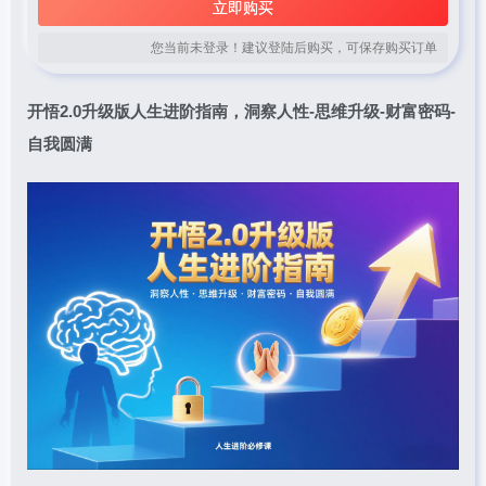
立即购买
您当前未登录！建议登陆后购买，可保存购买订单
开悟2.0升级版
人生进阶指南，洞察人性-思维升级-财富密码-
自我圆满