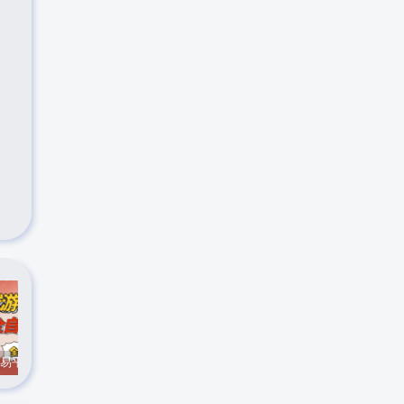
CS游戏交易平台自动批量捡，小白轻松入门，手机即可完成全部操作，日入300+，轻松副业【揭秘】
实时抓取美区苹果id可下载小火箭
最新在线客服系统源码