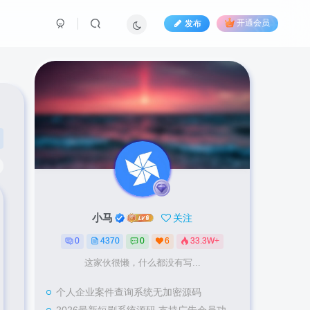
发布
开通会员
小马
关注
0
4370
0
6
33.3W+
这家伙很懒，什么都没有写...
个人企业案件查询系统无加密源码