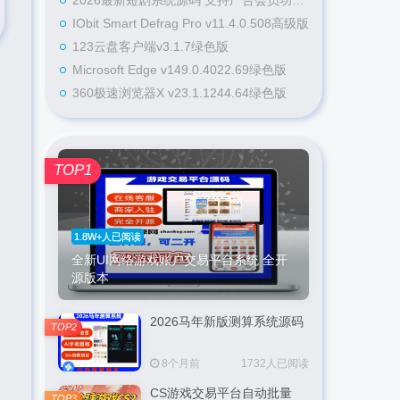
2026最新短剧系统源码 支持广告会员功能齐全短剧源码
IObit Smart Defrag Pro v11.4.0.508高级版
123云盘客户端v3.1.7绿色版
Microsoft Edge v149.0.4022.69绿色版
360极速浏览器X v23.1.1244.64绿色版
TOP1
1.8W+人已阅读
全新UI网络游戏账户交易平台系统 全开
源版本
2026马年新版测算系统源码
TOP2
8个月前
1732人已阅读
CS游戏交易平台自动批量
TOP3