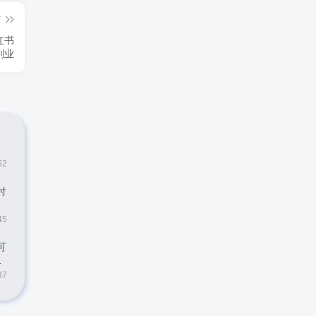
篇
红书
副业
52
付
45
可
37