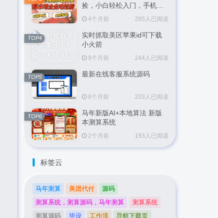
捡，小白轻松入门，手机即
可完成全部操作，日入
4个月前
285人已阅读
300+，轻松副业【揭秘】
实时抓取美区苹果id可下载
TOP4
小火箭
9个月前
244人已阅读
最新在线客服系统源码
TOP5
8个月前
203人已阅读
马年新版AI+本地算法 新版
TOP6
本测算系统
2个月前
193人已阅读
标签云
马年测算
美团代付
源码
测算系统，测算源码，马年测算
测算系统
测算源码
毕设
工作流
导航下载页