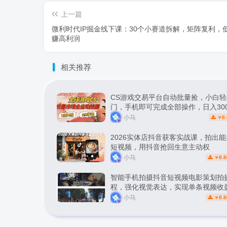
上一篇
微利时代IP掘金线下课：30个小赛道拆解，矩阵复利，
赚高利润
相关推荐
CS游戏交易平台自动批量捡，小白轻
门，手机即可完成全部操作，日入30
松副业【揭秘】
小马
8.
￥
2026实体店抖音获客实战课，拍出
短视频，用抖音抢回生意主动权
小马
8.8
￥
智能手机拍摄抖音短视频电影策划拍
程，强化视觉表达，实现单条视频收益
小马
8.8
￥