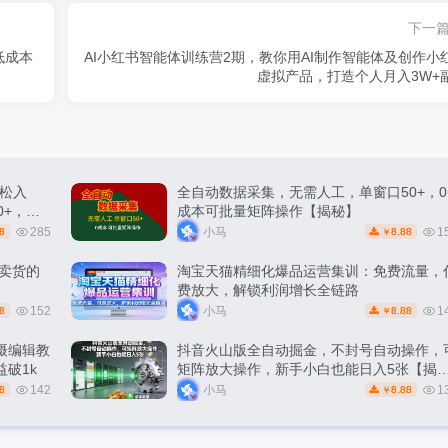
下一
低成本
AI小红书智能体训练营2期，教你用AI制作智能体及创作小
虚拟产品，打造个人月入3W+
松入
全自动数据采集，无需人工，单窗口50+，0
0+，轻
成本可批量矩阵操作【揭秘】
285
小马
1
8
8.88
￥
能卖货的
淘宝天猫精细化爆品运营集训：免费流量，
费放大，解锁利润增长全链路
152
小马
1
8
8.88
￥
摄编辑教
抖音火山版全自动掘金，不封号自动操作，
破1k
矩阵放大操作，新手小白也能日入5张【揭
秘】
142
小马
1
8
8.88
￥