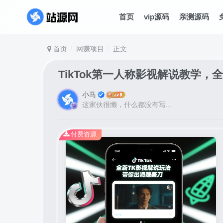
首页
vip源码
亲测源码
首页
网赚项目
正文
TikTok第一人称影视解说教学
小马
这家伙很懒，什么都没有写...
付费资源