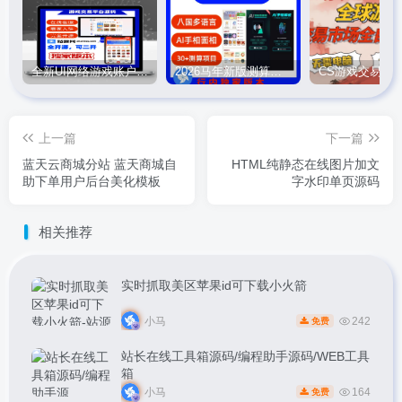
全新UI网络游戏账户交易平台系统 全开源版本
2026马年新版测算系统源码
上一篇
下一篇
蓝天云商城分站 蓝天商城自
HTML纯静态在线图片加文
助下单用户后台美化模板
字水印单页源码
相关推荐
实时抓取美区苹果id可下载小火箭
小马
242
免费
站长在线工具箱源码/编程助手源码/WEB工具
箱
小马
164
免费