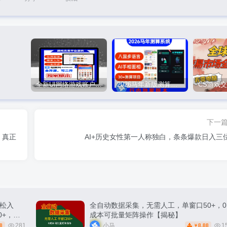
全新UI网络游戏账户交易平台系统 全开源版本
2026马年新版测算系统源码
下一
，真正
AI+历史女性第一人称独白，条条爆款日入三
松入
全自动数据采集，无需人工，单窗口50+，0
0+，轻
成本可批量矩阵操作【揭秘】
281
小马
1
8
8.88
￥