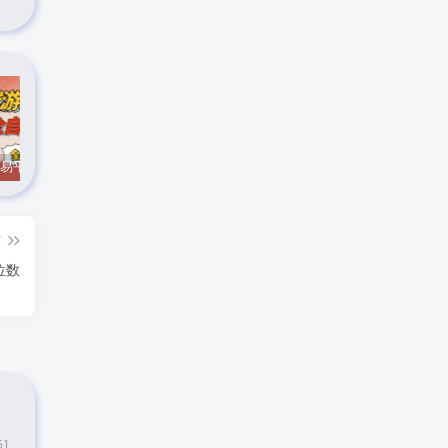
CS游戏交易平台自动批量捡，小白轻松入门，手机即可完成全部操作，日入300+，轻松副业【揭秘】
实时抓取美区苹果id可下载小火箭
最新在线客服系统源码
篇
位数
51