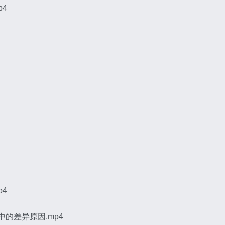
p4
p4
的差异原因.mp4