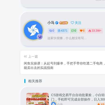
小马
关注
0
4371
0
6
33.3W+
这家伙很懒，什么都没有写...
上一篇
闲鱼实操课：从起号到爆单，手把手带你吃透二手电商
能卖出去的实战指南
相关推荐
CS游戏交易平台自动批量捡，小白轻
门，手机即可完成全部操作，日入30
松副业【揭秘】
小马
8.
￥