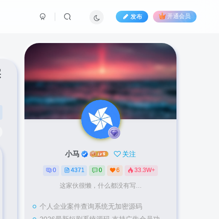
发布
开通会员
实
小马
关注
0
4371
0
6
33.3W+
这家伙很懒，什么都没有写...
个人企业案件查询系统无加密源码