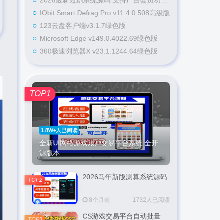
2026最新短剧系统源码 支持广告会员功能齐全短剧源码
IObit Smart Defrag Pro v11.4.0.508高级版
123云盘客户端v3.1.7绿色版
Microsoft Edge v149.0.4022.69绿色版
360极速浏览器X v23.1.1244.64绿色版
TOP1
1.8W+人已阅读
全新UI网络游戏账户交易平台系统 全开
源版本
2026马年新版测算系统源码
TOP2
8个月前
1732人已阅读
CS游戏交易平台自动批量
TOP3