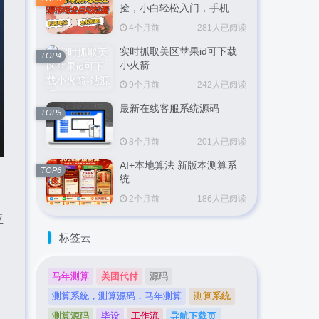
捡，小白轻松入门，手机即
可完成全部操作，日入
4个月前
281人已阅读
300+，轻松副业【揭秘】
实时抓取美区苹果id可下载
TOP4
小火箭
9个月前
242人已阅读
最新在线客服系统源码
TOP5
8个月前
201人已阅读
AI+本地算法 新版本测算系
TOP6
统
2个月前
186人已阅读
亚
标签云
马年测算
美团代付
源码
测算系统，测算源码，马年测算
测算系统
测算源码
毕设
工作流
导航下载页