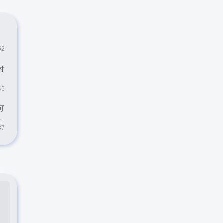
52
付
45
可
37