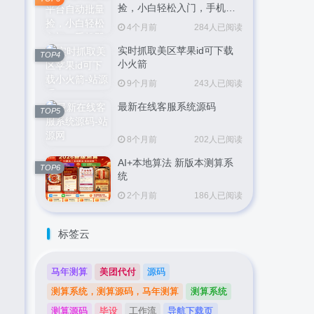
捡，小白轻松入门，手机即
可完成全部操作，日入
4个月前
284人已阅读
300+，轻松副业【揭秘】
实时抓取美区苹果id可下载
TOP4
小火箭
9个月前
243人已阅读
最新在线客服系统源码
TOP5
8个月前
202人已阅读
AI+本地算法 新版本测算系
TOP6
统
2个月前
186人已阅读
标签云
马年测算
美团代付
源码
测算系统，测算源码，马年测算
测算系统
测算源码
毕设
工作流
导航下载页