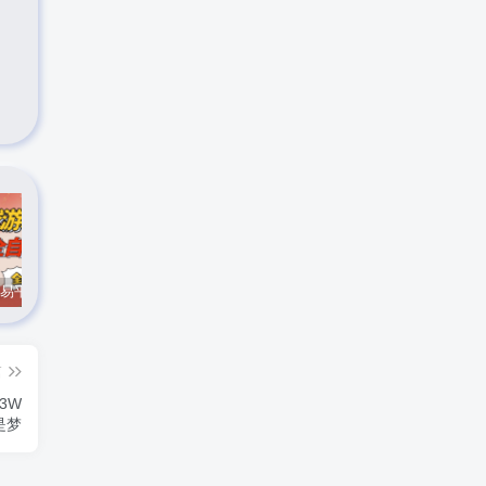
CS游戏交易平台自动批量捡，小白轻松入门，手机即可完成全部操作，日入300+，轻松副业【揭秘】
实时抓取美区苹果id可下载小火箭
最新在线客服系统源码
篇
3W
是梦