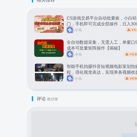
CS游戏交易平台自动批量捡，小白轻
门，手机即可完成全部操作，日入30
松副业【揭秘】
小马
8.
￥
全自动数据采集，无需人工，单窗口5
成本可批量矩阵操作【揭秘】
小马
8.8
￥
智能手机拍摄抖音短视频电影策划拍
程，强化视觉表达，实现单条视频收益
小马
8.8
￥
评论
抢沙发