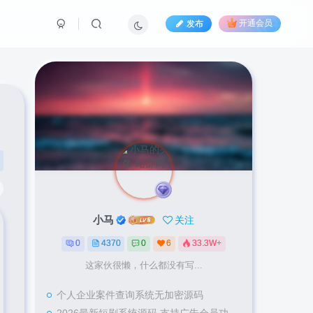
发布
开通会员
小马
关注
0
4370
0
6
33.3W+
这家伙很懒，什么都没有写...
个人企业案件查询系统无加密源码