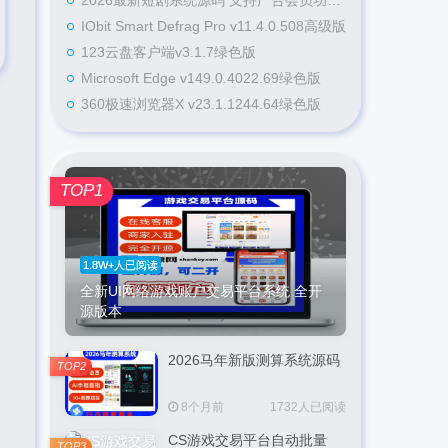
2026最新短剧系统源码 支持广告会员功能齐全短剧源码
IObit Smart Defrag Pro v11.4.0.508高级版
123云盘客户端v3.1.7绿色版
Microsoft Edge v149.0.4022.69绿色版
360极速浏览器X v23.1.1244.64绿色版
TOP1
1.8W+人已阅读
全新UI网络游戏账户交易平台系统 全开
源版本
2026马年新版测算系统源码
TOP2
8个月前
1732人已阅读
CS游戏交易平台自动批量
TOP3