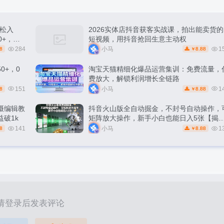
松入
2026实体店抖音获客实战课，拍出能卖货的
0+，轻
短视频，用抖音抢回生意主动权
284
小马
1
8
8.88
￥
0+，0
淘宝天猫精细化爆品运营集训：免费流量，
费放大，解锁利润增长全链路
151
小马
1
8
8.88
￥
摄编辑教
抖音火山版全自动掘金，不封号自动操作，
破1k
矩阵放大操作，新手小白也能日入5张【揭
秘】
141
小马
1
8
8.88
￥
请登录后发表评论