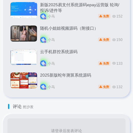
新版2025易支付系统源码epay运营版 轮询/
投诉/进件等
小马
152
免费
随机小姐姐视频源码（附接口）
小马
150
免费
云手机群控系统源码
小马
133
免费
2025新版蛇年测算系统源码
小马
132
免费
评论
抢沙发
请登录后发表评论