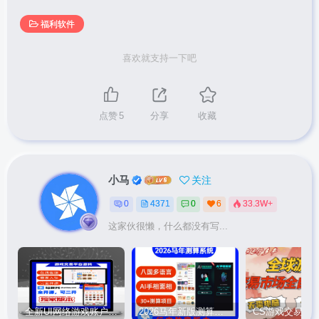
福利软件
喜欢就支持一下吧
点赞
5
分享
收藏
小马
关注
0
4371
0
6
33.3W+
这家伙很懒，什么都没有写...
全新UI网络游戏账户交易平台系统 全开源版本
2026马年新版测算系统源码