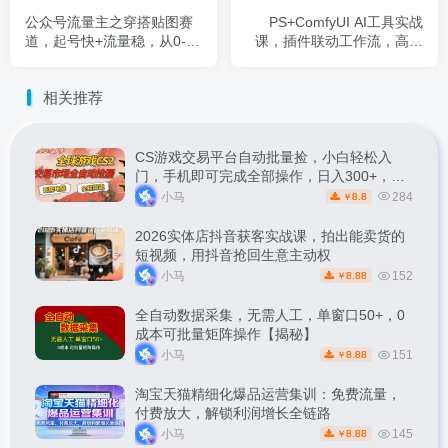
公众号流量主之穿搭贴图赛
PS+ComfyUI AI工具实战
道，起号快+流量稳，从0-1
课，插件联动工作流，高清
全流程讲解
重绘-抠图-生图生视频全精
通
相关推荐
CS游戏交易平台自动批量捡，小白轻松入
门，手机即可完成全部操作，日入300+，轻
松副业【揭秘】
小马
284
8.8
￥
2026实体店抖音获客实战课，拍出能卖货的
短视频，用抖音抢回生意主动权
小马
152
8.88
￥
全自动数据采集，无需人工，单窗口50+，0
成本可批量矩阵操作【揭秘】
小马
151
8.88
￥
淘宝天猫精细化爆品运营集训：免费流量，
付费放大，解锁利润增长全链路
小马
145
8.88
￥