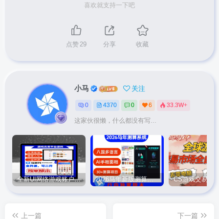
喜欢就支持一下吧
点赞
29
分享
收藏
小马
关注
0
4370
0
6
33.3W+
这家伙很懒，什么都没有写...
全新UI网络游戏账户交易平台系统 全开源版本
2026马年新版测算系统源码
上一篇
下一篇