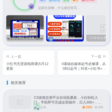
这家伙很懒，什么都没有写...
全新UI网络游戏账户交易平台系统 全开源版本
2026马年新版测算系统源码
上一篇
下一篇
小红书无货源电商课(5月12
0基础自媒体起号必修课，从
更新
0到1起号｜抖音+小红书+视
频号全域运营变现课
相关推荐
CS游戏交易平台自动批量捡，小白轻松入
门，手机即可完成全部操作，日入300+，轻
松副业【揭秘】
小马
285
8.8
￥