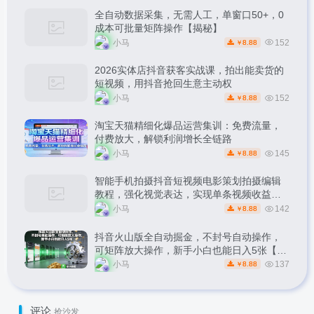
全自动数据采集，无需人工，单窗口50+，0
成本可批量矩阵操作【揭秘】
小马
152
8.88
￥
2026实体店抖音获客实战课，拍出能卖货的
短视频，用抖音抢回生意主动权
小马
152
8.88
￥
淘宝天猫精细化爆品运营集训：免费流量，
付费放大，解锁利润增长全链路
小马
145
8.88
￥
智能手机拍摄抖音短视频电影策划拍摄编辑
教程，强化视觉表达，实现单条视频收益破
1k
小马
142
8.88
￥
抖音火山版全自动掘金，不封号自动操作，
可矩阵放大操作，新手小白也能日入5张【揭
秘】
小马
137
8.88
￥
评论
抢沙发