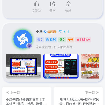
点赞
17
分享
收藏
小马
关注
0
4370
0
6
33.3W+
这家伙很懒，什么都没有写...
全新UI网络游戏账户交易平台系统 全开源版本
2026马年新版测算系统源码
上一篇
下一篇
小红书饰品分销带货营｜零
视频号解压玩法AI超写实风
基础从0起号，选品+流量
景，日收益5张+轻松玩转分