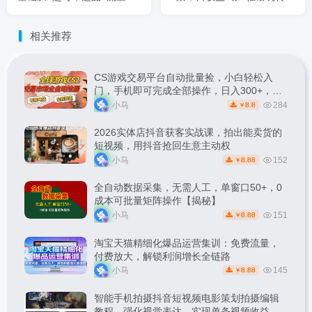
+内容全闭环手把手带教
成计划，小白直接上手，傻
瓜式玩法
相关推荐
CS游戏交易平台自动批量捡，小白轻松入
门，手机即可完成全部操作，日入300+，轻
松副业【揭秘】
小马
284
8.8
￥
2026实体店抖音获客实战课，拍出能卖货的
短视频，用抖音抢回生意主动权
小马
152
8.88
￥
全自动数据采集，无需人工，单窗口50+，0
成本可批量矩阵操作【揭秘】
小马
151
8.88
￥
淘宝天猫精细化爆品运营集训：免费流量，
付费放大，解锁利润增长全链路
小马
145
8.88
￥
智能手机拍摄抖音短视频电影策划拍摄编辑
教程，强化视觉表达，实现单条视频收益破