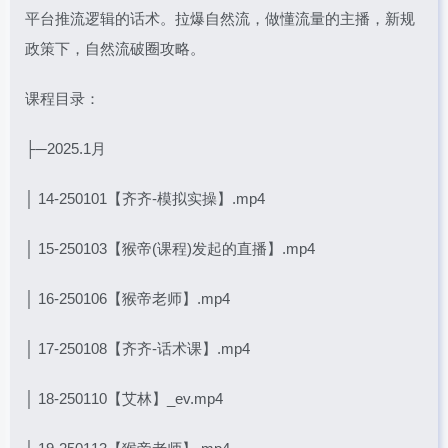
平台推流逻辑的话术。拉爆自然流，做懂流量的主播，新规
政策下，自然流破圈攻略。
课程目录：
├─2025.1月
│ 14-250101【齐齐-模拟实操】.mp4
│ 15-250103【猴帝(课程)发起的直播】.mp4
│ 16-250106【猴帝老师】.mp4
│ 17-250108【齐齐-话术课】.mp4
│ 18-250110【艾林】_ev.mp4