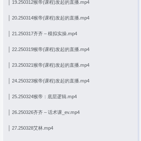
│ 19.250312猴帝(课程)发起的直播.mp4
│ 20.250314猴帝(课程)发起的直播.mp4
│ 21.250317齐齐 – 模拟实操.mp4
│ 22.250319猴帝(课程)发起的直播.mp4
│ 23.250321猴帝(课程)发起的直播.mp4
│ 24.250323猴帝(课程)发起的直播.mp4
│ 25.250324猴帝：底层逻辑.mp4
│ 26.250326齐齐 – 话术课_ev.mp4
│ 27.250328艾林.mp4