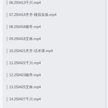
│ 06.250413千川.mp4
│ 07.250414齐齐-模拟实操.mp4
│ 08.250416猴帝.mp4
│ 09.250418艾林.mp4
│ 10.250421齐齐-话术课.mp4
│ 11.250422千川.mp4
│ 12.250423猴帝.mp4
│ 13.250425艾林.mp4
│ 14.250427千川.mp4