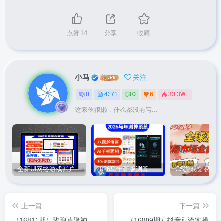
点赞
14
分享
收藏
小马
关注
0
4371
0
6
33.3W+
这家伙很懒，什么都没有写...
全新UI网络游戏账户交易平台系统 全开源版本
2026马年新版测算系统源码
上一篇
下一篇
（16811期）玫瑰克隆神
（16809期）抖音引流实操