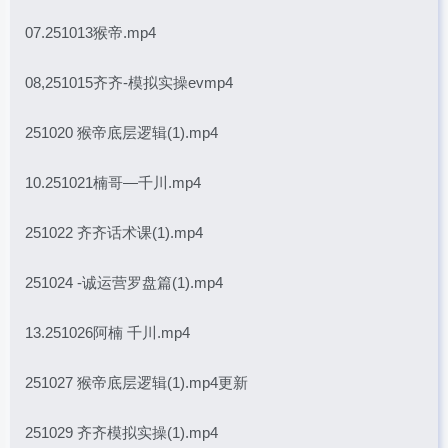
07.251013猴帝.mp4
08,251015齐齐-模拟实操evmp4
251020 猴帝底层逻辑(1).mp4
10.251021楠哥—千川.mp4
251022 齐齐话术课(1).mp4
251024 -诚运营罗盘篇(1).mp4
13.251026阿楠 千川.mp4
251027 猴帝底层逻辑(1).mp4更新
251029 齐齐模拟实操(1).mp4