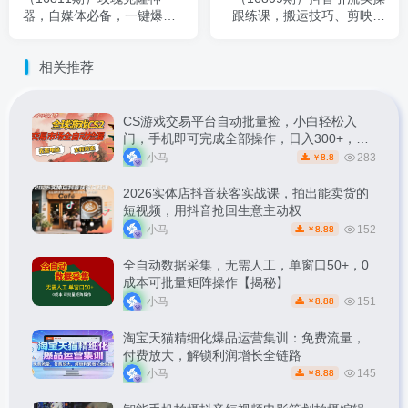
器，自媒体必备，一键爆款
跟练课，搬运技巧、剪映流
工具详细介绍和使用教程
程、爆款逻辑，7天启动引流
动作
相关推荐
CS游戏交易平台自动批量捡，小白轻松入
门，手机即可完成全部操作，日入300+，轻
松副业【揭秘】
小马
283
8.8
￥
2026实体店抖音获客实战课，拍出能卖货的
短视频，用抖音抢回生意主动权
小马
152
8.88
￥
全自动数据采集，无需人工，单窗口50+，0
成本可批量矩阵操作【揭秘】
小马
151
8.88
￥
淘宝天猫精细化爆品运营集训：免费流量，
付费放大，解锁利润增长全链路
小马
145
8.88
￥