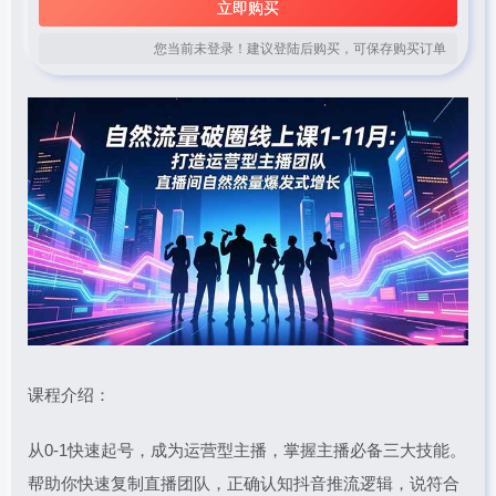
立即购买
您当前未登录！建议登陆后购买，可保存购买订单
课程介绍：
从0-1快速起号，成为运营型主播，掌握主播必备三大技能。
帮助你快速复制直播团队，正确认知抖音推流逻辑，说符合