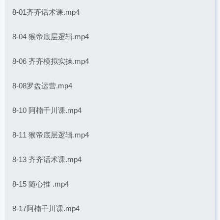
8-01齐齐话术课.mp4
8-04 猴帝底层逻辑.mp4
8-06 齐齐模拟实操.mp4
8-08罗盘运营.mp4
8-10 阿楠千川课.mp4
8-11 猴帝底层逻辑.mp4
8-13 齐齐话术课.mp4
8-15 随心推 .mp4
8-17阿楠千川课.mp4