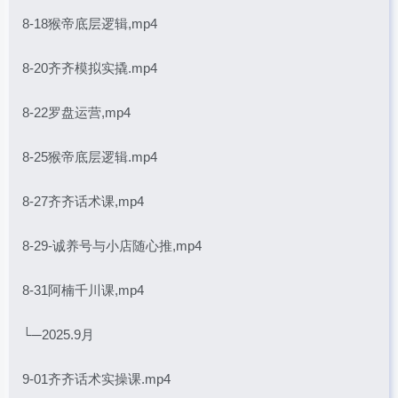
8-18猴帝底层逻辑,mp4
8-20齐齐模拟实撬.mp4
8-22罗盘运营,mp4
8-25猴帝底层逻辑.mp4
8-27齐齐话术课,mp4
8-29-诚养号与小店随心推,mp4
8-31阿楠千川课,mp4
└─2025.9月
9-01齐齐话术实操课.mp4